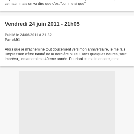
ce matin mais on va dire que c'est "comme si que" !
Vendredi 24 juin 2011 - 21h05
Publié le 24/06/2011 à 21:32
Par
ek91
Alors que je m'achemine tout doucement vers mon anniversaire, je me fais
l'impression d'être tombé de la dernière pluie ! Dans quelques heures, sauf
imprévu, j'entamerai ma 40eme année. Pourtant ce matin encore je me
disais que j'avais été bien naïf de...