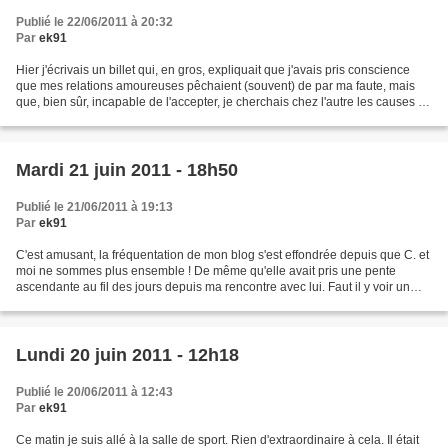
Publié le 22/06/2011 à 20:32
Par
ek91
Hier j'écrivais un billet qui, en gros, expliquait que j'avais pris conscience
que mes relations amoureuses pêchaient (souvent) de par ma faute, mais
que, bien sûr, incapable de l'accepter, je cherchais chez l'autre les causes du
dysfonctionnement. En...
Mardi 21 juin 2011 - 18h50
Publié le 21/06/2011 à 19:13
Par
ek91
C'est amusant, la fréquentation de mon blog s'est effondrée depuis que C. et
moi ne sommes plus ensemble ! De même qu'elle avait pris une pente
ascendante au fil des jours depuis ma rencontre avec lui. Faut il y voir un
lien de cause à effet ? Je m'interroge......
Lundi 20 juin 2011 - 12h18
Publié le 20/06/2011 à 12:43
Par
ek91
Ce matin je suis allé à la salle de sport. Rien d'extraordinaire à cela. Il était