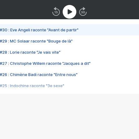
#30 : Eve Angeli raconte "Avant de partir"
#29 : MC Solaar raconte "Bouge de là"
28 : Lorie raconte "Je vais vite"
#27 : Christophe Willem raconte "Jacques a dit"
#26 : Chimène Badi raconte "Entre nous"
#25 : Indochine raconte "3e sexe"
#24 : Zaho raconte "C'est chelou"
#23 : Patrick Bruel raconte "Au café des délices"
#22 : Kyo raconte "Le chemin"
#21 : Nolwenn Leroy raconte "Cassé"