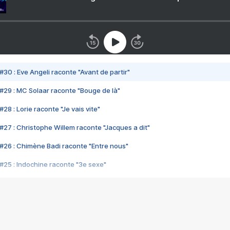
#30 : Eve Angeli raconte "Avant de partir"
#29 : MC Solaar raconte "Bouge de là"
28 : Lorie raconte "Je vais vite"
#27 : Christophe Willem raconte "Jacques a dit"
#26 : Chimène Badi raconte "Entre nous"
#25 : Indochine raconte "3e sexe"
#24 : Zaho raconte "C'est chelou"
#23 : Patrick Bruel raconte "Au café des délices"
#22 : Kyo raconte "Le chemin"