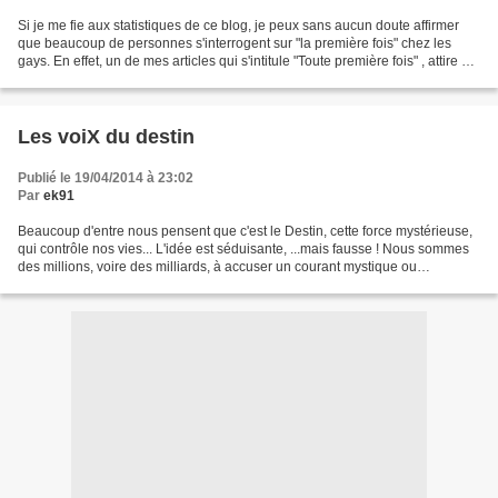
Si je me fie aux statistiques de ce blog, je peux sans aucun doute affirmer
que beaucoup de personnes s'interrogent sur "la première fois" chez les
gays. En effet, un de mes articles qui s'intitule "Toute première fois" , attire de
très nombreux internautes...
Les voiX du destin
Publié le 19/04/2014 à 23:02
Par
ek91
Beaucoup d'entre nous pensent que c'est le Destin, cette force mystérieuse,
qui contrôle nos vies... L'idée est séduisante, ...mais fausse ! Nous sommes
des millions, voire des milliards, à accuser un courant mystique ou
fantasmagorique de prendre pour...