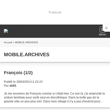
Publicité
MENU
Accueil
» MOBILE.ARCHIVES
MOBILE.ARCHIVES
François (1/2)
Publié le 28/04/2014 à 22:23
Par
ek91
Je me souviens de François comme si c'était hier. Ce soir là, j'ai emprunté la
voiture familiale pour sortir seul en discothèque. Dans la boîte gay de la
grande ville un peu plus loin. Dans mon village il n'y a pas d'endroit pour
rencontrer d'autres gay....