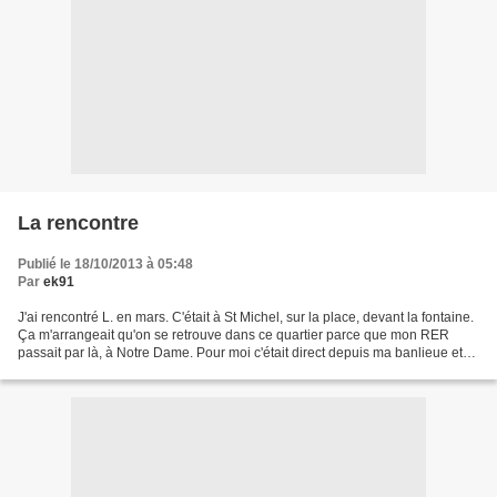
La rencontre
Publié le 18/10/2013 à 05:48
Par
ek91
J'ai rencontré L. en mars. C'était à St Michel, sur la place, devant la fontaine.
Ça m'arrangeait qu'on se retrouve dans ce quartier parce que mon RER
passait par là, à Notre Dame. Pour moi c'était direct depuis ma banlieue et
comme je ne mettais pas...