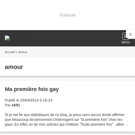
Publicité
MENU
Accueil
» amour
amour
Ma première fois gay
Publié le 20/04/2014 à 16:24
Par
ek91
Si je me fie aux statistiques de ce blog, je peux sans aucun doute affirmer
que beaucoup de personnes s'interrogent sur "la première fois" chez les
gays. En effet, un de mes articles qui s'intitule "Toute première fois" , attire de
très nombreux internautes...