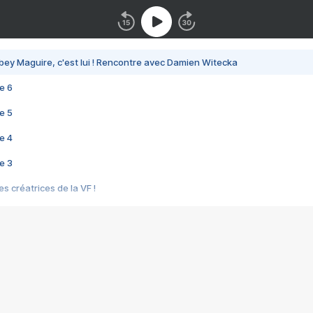
bey Maguire, c'est lui ! Rencontre avec Damien Witecka
e 6
e 5
e 4
e 3
s créatrices de la VF !
e 2
e 1
e Mektoub My Love arrive enfin ! Rencontre avec Shaïn Boumedine et Sal
i : après Toni en famille