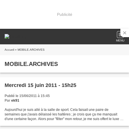
Publicité
MENU
Accueil
» MOBILE.ARCHIVES
MOBILE.ARCHIVES
Mercredi 15 juin 2011 - 15h25
Publié le 15/06/2011 à 15:45
Par
ek91
Aujourd'hui je suis allé à la salle de sport. Cela faisait une paire de
semaines que j'avais délaissé les haltères ; je crois que ça me manquait
d'une certaine façon. Alors pour "fêter" mon retour, je me suis offert le luxe d'y
aller en cours de journée....