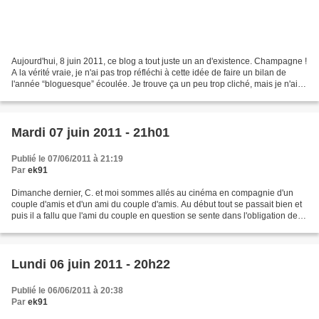
Aujourd'hui, 8 juin 2011, ce blog a tout juste un an d'existence. Champagne !
A la vérité vraie, je n'ai pas trop réfléchi à cette idée de faire un bilan de
l'année “bloguesque” écoulée. Je trouve ça un peu trop cliché, mais je n'ai
pas réellement d'autre...
Mardi 07 juin 2011 - 21h01
Publié le 07/06/2011 à 21:19
Par
ek91
Dimanche dernier, C. et moi sommes allés au cinéma en compagnie d'un
couple d'amis et d'un ami du couple d'amis. Au début tout se passait bien et
puis il a fallu que l'ami du couple en question se sente dans l'obligation de
me draguer. Pas discrètement...
Lundi 06 juin 2011 - 20h22
Publié le 06/06/2011 à 20:38
Par
ek91