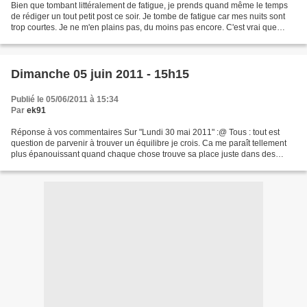
Bien que tombant littéralement de fatigue, je prends quand même le temps
de rédiger un tout petit post ce soir. Je tombe de fatigue car mes nuits sont
trop courtes. Je ne m'en plains pas, du moins pas encore. C'est vrai que
passer du temps avec C., même...
Dimanche 05 juin 2011 - 15h15
Publié le 05/06/2011 à 15:34
Par
ek91
Réponse à vos commentaires Sur "Lundi 30 mai 2011" :@ Tous : tout est
question de parvenir à trouver un équilibre je crois. Ca me paraît tellement
plus épanouissant quand chaque chose trouve sa place juste dans des
proportions adaptées. Evidemment, en...