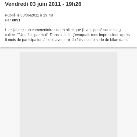
Vendredi 03 juin 2011 - 19h26
Publié le 03/06/2011 à 19:48
Par
ek91
Hier j'ai reçu un commentaire sur un billet que j'avais posté sur le blog
collectif "Une fois par moi". Dans ce billet j'évoquais mes impressions après
6 mois de participation à cette aventure. Je faisais une sorte de bilan dans
lequel je comparais mon...