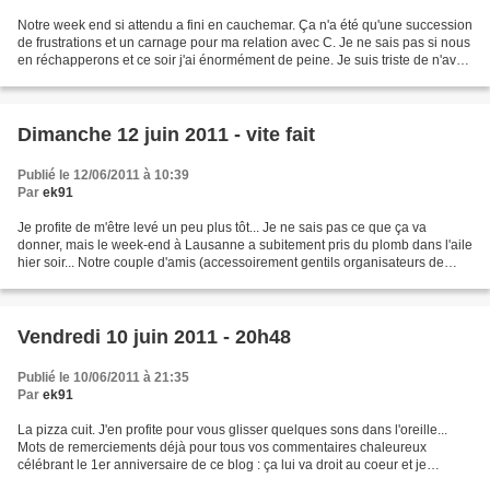
Notre week end si attendu a fini en cauchemar. Ça n'a été qu'une succession
de frustrations et un carnage pour ma relation avec C. Je ne sais pas si nous
en réchapperons et ce soir j'ai énormément de peine. Je suis triste de n'avoir
pas pu ou pas su partager...
Dimanche 12 juin 2011 - vite fait
Publié le 12/06/2011 à 10:39
Par
ek91
Je profite de m'être levé un peu plus tôt... Je ne sais pas ce que ça va
donner, mais le week-end à Lausanne a subitement pris du plomb dans l'aile
hier soir... Notre couple d'amis (accessoirement gentils organisateurs de
week ends helvétiques) a comme...
Vendredi 10 juin 2011 - 20h48
Publié le 10/06/2011 à 21:35
Par
ek91
La pizza cuit. J'en profite pour vous glisser quelques sons dans l'oreille...
Mots de remerciements déjà pour tous vos commentaires chaleureux
célébrant le 1er anniversaire de ce blog : ça lui va droit au coeur et je
m'associe à lui pour vous dire Merci....