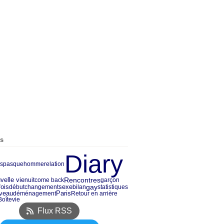
es
Diary
ispasque
homme
relation
velle vie
Rencontres
nuit
come back
garçon
fois
sexe
gay
début
changement
bilan
statistiques
veau
Paris
déménagement
Retour en arrière
Boîte
vie
Flux RSS