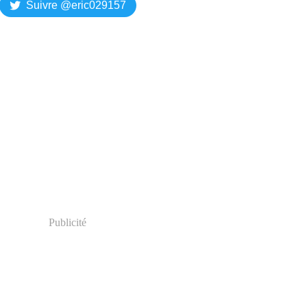
Suivre @eric029157
Publicité