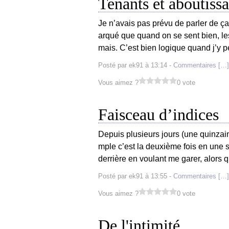
Tenants et aboutissa
Je n’avais pas prévu de parler de ça,
arqué que quand on se sent bien, le
mais. C’est bien logique quand j’y pe
Posté par ek91 à 13:14 -
Commentaires [
…
]
Vous aimez ?
0 vote
Faisceau d’indices
Depuis plusieurs jours (une quinzai
mple c’est la deuxième fois en une 
derrière en voulant me garer, alors q
Posté par ek91 à 13:55 -
Commentaires [
…
]
Vous aimez ?
0 vote
De l'intimité