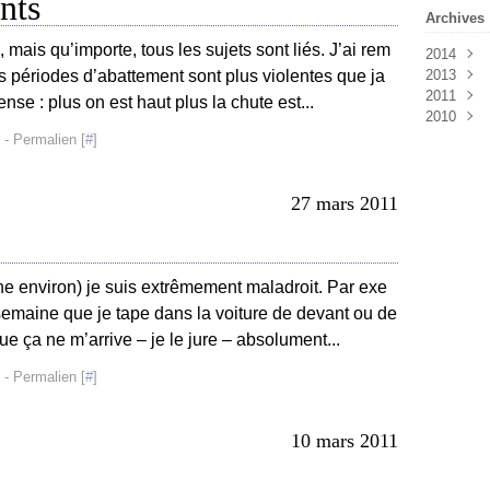
nts
Archives
 mais qu’importe, tous les sujets sont liés. J’ai rem
2014
s périodes d’abattement sont plus violentes que ja
2013
Mai
(1
2011
Avril
Octob
(4
nse : plus on est haut plus la chute est...
2010
Septe
Août
(
Juillet
Juillet
Décem
- Permalien [
#
]
Juin
Novem
(2
Mai
Octob
(1
Avril
Septe
(1
27 mars 2011
Mars
Août
(
(
Févrie
Juillet
Janvie
Juin
(1
ne environ) je suis extrêmement maladroit. Par exe
semaine que je tape dans la voiture de devant ou de
ue ça ne m’arrive – je le jure – absolument...
- Permalien [
#
]
10 mars 2011