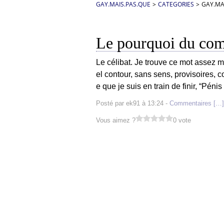
GAY.MAIS.PAS.QUE
>
CATEGORIES
>
GAY.MA
Le pourquoi du co
Le célibat. Je trouve ce mot assez m
el contour, sans sens, provisoires, 
e que je suis en train de finir, “Péni
Posté par ek91 à 13:24 -
Commentaires [
…
]
Vous aimez ?
0 vote