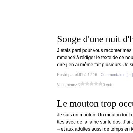
Songe d'une nuit d'
J’étais parti pour vous raconter me
mmencé à rédiger le texte de ce nouvea
dire j’en ai même fait plusieurs. Je s
Posté par ek91 à 12:16 -
Commentaires [
…
]
Vous aimez ?
0 vote
Le mouton trop occ
Je suis un mouton. Un mouton tout ce
ttes avec de la laine sur le dos. J’ai 
– et aux adultes aussi de temps en 