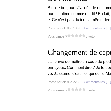
Bien le bonjour ! J'ai décidé de comm
ournal intime comme on dit ! En fait,
e. Ce n'est pas du tout la même déma
Posté par ek91 à 13:25 -
Commentaires [
…
]
Vous aimez ?
0 vote
Changement de cap
J'ai envie de mettre un coup de pied 
ennuyeux. Comment dire ? Je le trouv
ve. J'assume, c'est moi qui écris. Ma
Posté par ek91 à 22:22 -
Commentaires [
…
]
Vous aimez ?
0 vote