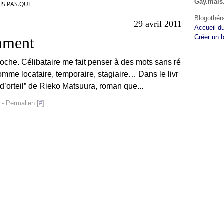
Gay.mais
IS.PAS.QUE
Blogothéra
29 avril 2011
Accueil d
Créer un 
mment
oche. Célibataire me fait penser à des mots sans ré
comme locataire, temporaire, stagiaire… Dans le livr
s d’orteil” de Rieko Matsuura, roman que...
- Permalien [
#
]