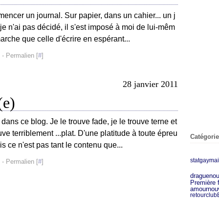
encer un journal. Sur papier, dans un cahier... un j
 je n'ai pas décidé, il s'est imposé à moi de lui-mêm
rche que celle d'écrire en espérant...
- Permalien [
#
]
28 janvier 2011
(e)
dans ce blog. Je le trouve fade, je le trouve terne et
e terriblement ...plat. D'une platitude à toute épreu
Catégori
is ce n'est pas tant le contenu que...
stat
gayma
- Permalien [
#
]
drague
nou
Première 
amour
nou
retour
club