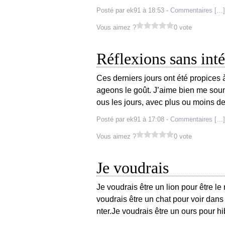
Posté par ek91 à 18:53 -
Commentaires [
…
]
Vous aimez ?
0 vote
Réflexions sans inté
Ces derniers jours ont été propices 
ageons le goût. J’aime bien me soume
ous les jours, avec plus ou moins de
Posté par ek91 à 17:08 -
Commentaires [
…
]
Vous aimez ?
0 vote
Je voudrais
Je voudrais être un lion pour être le
voudrais être un chat pour voir dans
nter.Je voudrais être un ours pour hib