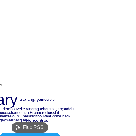
es
ary
gay
amour
nuit
bilan
vie
nouvelle vie
drague
arrière
homme
garçon
début
Première fois
tiques
changement
stat
nouveau
ment
retour
club
relation
come back
Rencontres
gaymaispasque
Flux RSS