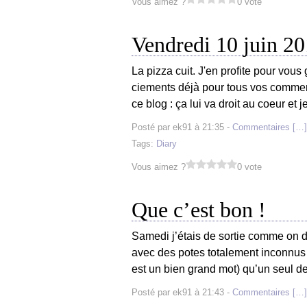
Vous aimez ?
0 vote
Vendredi 10 juin 2
La pizza cuit. J'en profite pour vous
ciements déjà pour tous vos comment
ce blog : ça lui va droit au coeur et j
Posté par ek91 à 21:35 -
Commentaires [
…
]
Tags:
Diary
Vous aimez ?
0 vote
Que c’est bon !
Samedi j’étais de sortie comme on di
avec des potes totalement inconnus !
est un bien grand mot) qu’un seul de
Posté par ek91 à 21:43 -
Commentaires [
…
]