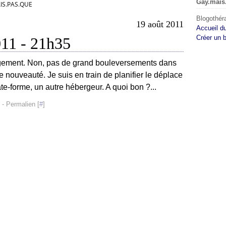
Gay.mais
IS.PAS.QUE
Blogothéra
19 août 2011
Accueil d
Créer un 
011 - 21h35
angement. Non, pas de grand bouleversements dans
e nouveauté. Je suis en train de planifier le déplace
e-forme, un autre hébergeur. A quoi bon ?...
- Permalien [
#
]