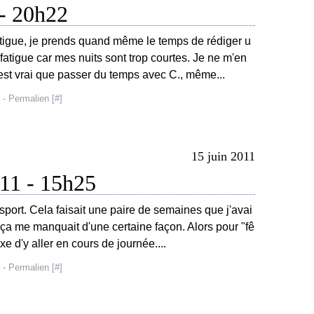
 - 20h22
atigue, je prends quand même le temps de rédiger u
e fatigue car mes nuits sont trop courtes. Je ne m'en
est vrai que passer du temps avec C., même...
- Permalien [
#
]
15 juin 2011
011 - 15h25
e sport. Cela faisait une paire de semaines que j'avai
e ça me manquait d'une certaine façon. Alors pour "fê
uxe d'y aller en cours de journée....
- Permalien [
#
]