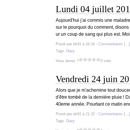
Lundi 04 juillet 20
Aujourd'hui j'ai commis une maladr
sur le pourquoi du comment, disons q
ur un coup de sang qui plus est. Moi 
Posté par ek91 à 16:16 -
Commentaires [
…
]
Tags:
Diary
Vous aimez ?
0 vote
Vendredi 24 juin 2
Alors que je m'achemine tout doucem
d'être tombé de la dernière pluie !
40eme année. Pourtant ce matin encor
Posté par ek91 à 21:32 -
Commentaires [
…
]
Tags:
Diary