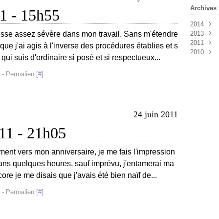
Archives
11 - 15h55
2014
esse assez sévère dans mon travail. Sans m'étendre
2013
Mai
(1
2011
Avril
Octob
(4
ue j'ai agis à l'inverse des procédures établies et s
2010
Septe
Août
(
qui suis d'ordinaire si posé et si respectueux...
Juillet
Juillet
Décem
Juin
Novem
(2
- Permalien [
#
]
Mai
Octob
(1
Avril
Septe
(1
Mars
Août
(
(
Févrie
Juillet
24 juin 2011
Janvie
Juin
(1
011 - 21h05
ent vers mon anniversaire, je me fais l'impression
 Dans quelques heures, sauf imprévu, j'entamerai ma
e je me disais que j'avais été bien naïf de...
- Permalien [
#
]