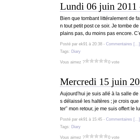
Lundi 06 juin 2011
Bien que tombant littéralement de f
n tout petit post ce soir. Je tombe d
plains pas, du moins pas encore. C'
Posté par ek91 à 20:38 -
Commentaires [
…
]
Tags:
Diary
Vous aimez ?
0 vote
Mercredi 15 juin 2
Aujourd'hui je suis allé à la salle d
s délaissé les haltères ; je crois qu
ter" mon retour, je me suis offert le l
Posté par ek91 à 15:45 -
Commentaires [
…
]
Tags:
Diary
Vous aimez ?
0 vote