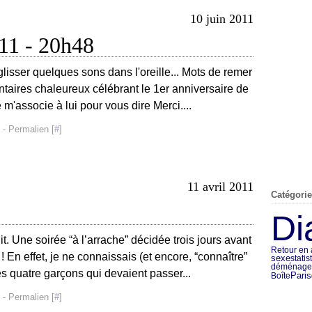
10 juin 2011
011 - 20h48
 glisser quelques sons dans l'oreille... Mots de remer
aires chaleureux célébrant le 1er anniversaire de
e m'associe à lui pour vous dire Merci....
- Permalien [
#
]
11 avril 2011
Catégori
Di
t. Une soirée “à l’arrache” décidée trois jours avant
Retour en 
 En effet, je ne connaissais (et encore, “connaître”
sexe
statis
déménage
s quatre garçons qui devaient passer...
Paris
Boîte
- Permalien [
#
]