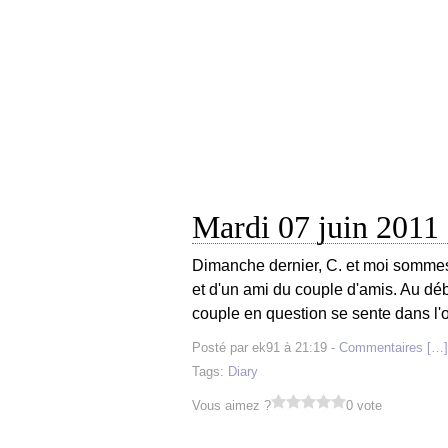
Mardi 07 juin 2011
Dimanche dernier, C. et moi somme
et d'un ami du couple d'amis. Au début
couple en question se sente dans l'o
Posté par ek91 à 21:19 -
Commentaires [
…
]
Tags:
Diary
Vous aimez ?
0 vote