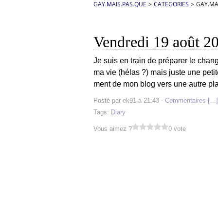
GAY.MAIS.PAS.QUE
>
CATEGORIES
>
GAY.MA
Vendredi 19 août 2
Je suis en train de préparer le ch
ma vie (hélas ?) mais juste une petit
ment de mon blog vers une autre plat
Posté par ek91 à 21:43 -
Commentaires [
…
]
Tags:
Diary
Vous aimez ?
0 vote