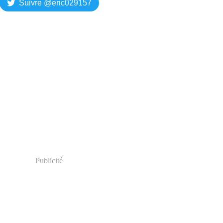
Suivre @eric029157
Publicité