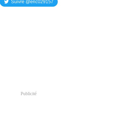
Suivre @eric029157
Publicité