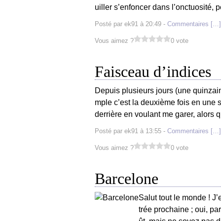
uiller s’enfoncer dans l’onctuosité, p
Posté par ek91 à 20:49 -
Commentaires [
…
]
Vous aimez ?
0 vote
Faisceau d’indices
Depuis plusieurs jours (une quinzai
mple c’est la deuxième fois en une 
derrière en voulant me garer, alors q
Posté par ek91 à 13:55 -
Commentaires [
…
]
Vous aimez ?
0 vote
Barcelone
Salut tout le monde ! J
trée prochaine ; oui, pa