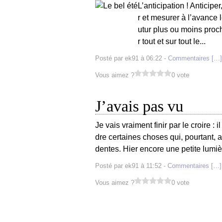
L’anticipation ! Anticipe
r et mesurer à l’avance
utur plus ou moins proch
r tout et sur tout le...
Posté par ek91 à 06:22 -
Commentaires [
…
]
Vous aimez ?
0 vote
J’avais pas vu
Je vais vraiment finir par le croire :
dre certaines choses qui, pourtant, 
dentes. Hier encore une petite lumièr
Posté par ek91 à 11:52 -
Commentaires [
…
]
Vous aimez ?
0 vote