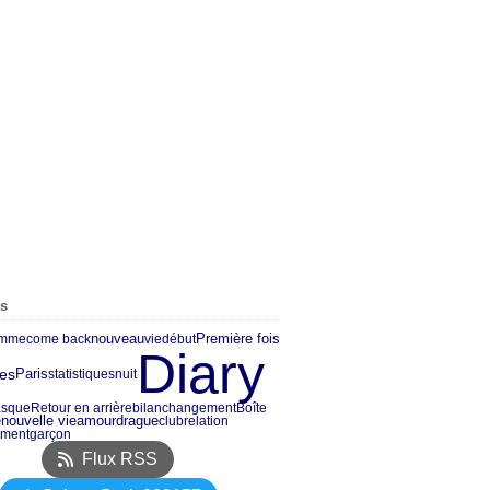
es
nouveau
Première fois
mme
come back
vie
début
Diary
es
Paris
statistiques
nuit
asque
Retour en arrière
bilan
changement
Boîte
e
nouvelle vie
amour
drague
club
relation
ment
garçon
Flux RSS