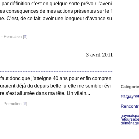
r, par définition c’est en quelque sorte prévoir l’aveni
 les conséquences de mes actions présentes sur le f
e. C’est, de ce fait, avoir une longueur d’avance su
- Permalien [
#
]
3 avril 2011
 il faut donc que j’atteigne 40 ans pour enfin compren
auraient déjà du depuis belle lurette me sembler évi
Catégori
e s’est allumée dans ma tête. Un vilain...
gay
stat
ho
- Permalien [
#
]
Rencontr
gaymaisp
sex
retour
déménage