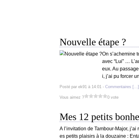
Nouvelle étape ?
On s’achemine to
avec “Lui” … L’a
eux. Au passage,
i, j’ai pu forcer 
Posté par ek91 à 14:01 -
Commentaires [
…
]
Vous aimez ?
0 vote
Mes 12 petits bonhe
A l’invitation de Tambour-Major, j’a
es petits plaisirs à la douzaine : Ent