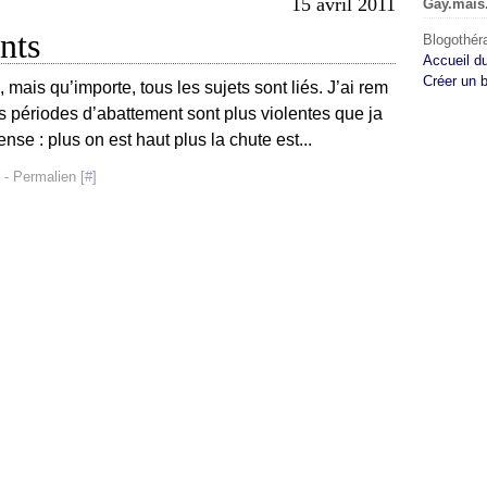
15 avril 2011
Gay.mais
nts
Blogothéra
Accueil d
Créer un 
 mais qu’importe, tous les sujets sont liés. J’ai rem
s périodes d’abattement sont plus violentes que ja
nse : plus on est haut plus la chute est...
- Permalien [
#
]