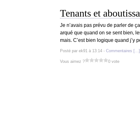
Tenants et aboutissa
Je n’avais pas prévu de parler de ça,
arqué que quand on se sent bien, le
mais. C’est bien logique quand j’y pe
Posté par ek91 à 13:14 -
Commentaires [
…
]
Vous aimez ?
0 vote