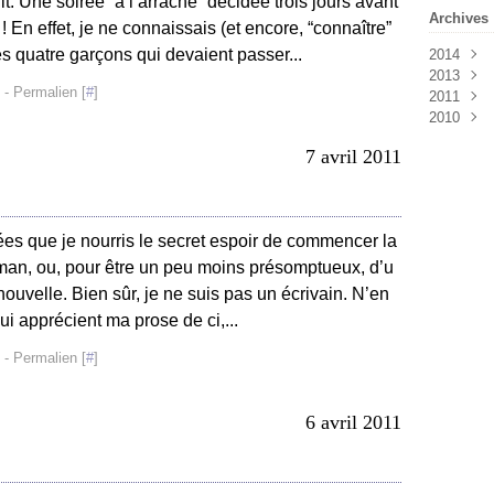
t. Une soirée “à l’arrache” décidée trois jours avant
Archives
 En effet, je ne connaissais (et encore, “connaître”
s quatre garçons qui devaient passer...
2014
2013
Mai
(1
- Permalien [
#
]
2011
Avril
Octob
(4
2010
Septe
Août
(
Juillet
Juillet
Décem
7 avril 2011
Juin
Novem
(2
Mai
Octob
(1
Avril
Septe
(1
Mars
Août
(
(
ées que je nourris le secret espoir de commencer la
Févrie
Juillet
Janvie
Juin
(1
man, ou, pour être un peu moins présomptueux, d’u
ouvelle. Bien sûr, je ne suis pas un écrivain. N’en
ui apprécient ma prose de ci,...
- Permalien [
#
]
6 avril 2011