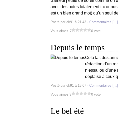
Samedi j’étais de sortie comme on di
avec des potes totalement inconnus !
est un bien grand mot) qu’un seul de
Posté par ek91 à 21:43 -
Commentaires [
…
]
Vous aimez ?
0 vote
Depuis le temps
Cela fait des ann
rédaction d’un ro
n essai ou d’une n
déplaise à ceux q
Posté par ek91 à 19:07 -
Commentaires [
…
]
Vous aimez ?
0 vote
Le bel été