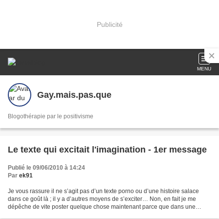
Publicité
MENU
Gay.mais.pas.que
Blogothérapie par le positivisme
Le texte qui excitait l'imagination - 1er message
Publié le 09/06/2010 à 14:24
Par
ek91
Je vous rassure il ne s’agit pas d’un texte porno ou d’une histoire salace
dans ce goût là ; il y a d’autres moyens de s’exciter… Non, en fait je me
dépêche de vite poster quelque chose maintenant parce que dans une
heure à peine je prends le train [waouh...