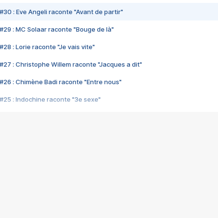
#30 : Eve Angeli raconte "Avant de partir"
#29 : MC Solaar raconte "Bouge de là"
28 : Lorie raconte "Je vais vite"
#27 : Christophe Willem raconte "Jacques a dit"
#26 : Chimène Badi raconte "Entre nous"
#25 : Indochine raconte "3e sexe"
#24 : Zaho raconte "C'est chelou"
#23 : Patrick Bruel raconte "Au café des délices"
#22 : Kyo raconte "Le chemin"
#21 : Nolwenn Leroy raconte "Cassé"
#20 : Patrick Hernandez raconte "Born to be alive"
#19 : Lorie raconte "Près de moi"