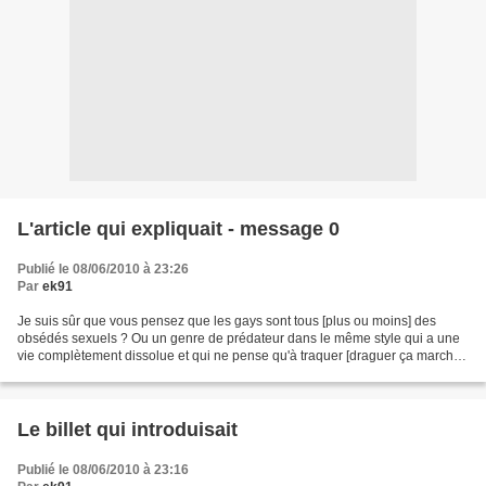
L'article qui expliquait - message 0
Publié le 08/06/2010 à 23:26
Par
ek91
Je suis sûr que vous pensez que les gays sont tous [plus ou moins] des
obsédés sexuels ? Ou un genre de prédateur dans le même style qui a une
vie complètement dissolue et qui ne pense qu'à traquer [draguer ça marche
aussi] de nouvelles proies... Et vous...
Le billet qui introduisait
Publié le 08/06/2010 à 23:16