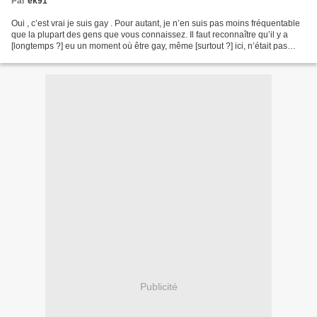
Par
ek91
Oui , c’est vrai je suis gay . Pour autant, je n’en suis pas moins fréquentable
que la plupart des gens que vous connaissez. Il faut reconnaître qu’il y a
[longtemps ?] eu un moment où être gay, même [surtout ?] ici, n’était pas
forcément très bien vu…...
Publicité