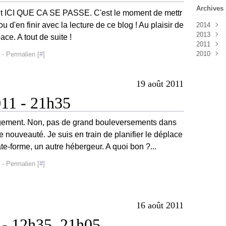
Archives
ment ICI QUE CA SE PASSE. C'est le moment de mettr
ou d'en finir avec la lecture de ce blog ! Au plaisir de
2014
2013
Mai
(1
e. A tout de suite !
2011
Avril
Octob
(4
2010
Septe
Août
(
- Permalien [
#
]
Juillet
Juillet
Décem
Juin
Novem
(2
19 août 2011
Mai
Octob
(1
Avril
Septe
(1
011 - 21h35
Mars
Août
(
(
Févrie
Juillet
Janvie
Juin
(1
angement. Non, pas de grand bouleversements dans
e nouveauté. Je suis en train de planifier le déplace
e-forme, un autre hébergeur. A quoi bon ?...
- Permalien [
#
]
16 août 2011
 - 12h35, 21h05