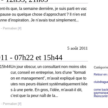
nt-ils que, la semaine dernière, je suis parti en vac
pause ou quelque chose d'approchant ? Il n'en est
anne d'inspiration. Je n'avais tout simplement...
- Permalien [
#
]
5 août 2011
011 - 07h22 et 15h44
Un jour obscur, un consultant non moins obs
Catégori
cur, conseil en entreprise, lors d'une "formati
Retour en 
on en management", m'avait expliqué que to
dragu
club
utes nos peurs étaient systématiquement liée
s à une perte. En gros, l'idée, m'avait-il dit,
come back
gaymaisp
c'est que la peur naît de la...
Rencontr
- Permalien [
#
]