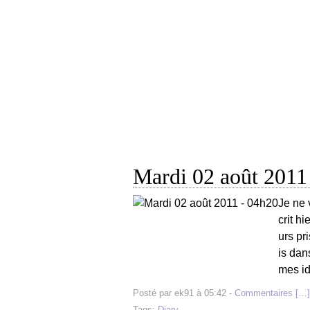
Mardi 02 août 2011
Je ne 
crit h
urs pri
is dan
mes id
Posté par ek91 à 05:42 -
Commentaires [
…
]
Tags:
Diary