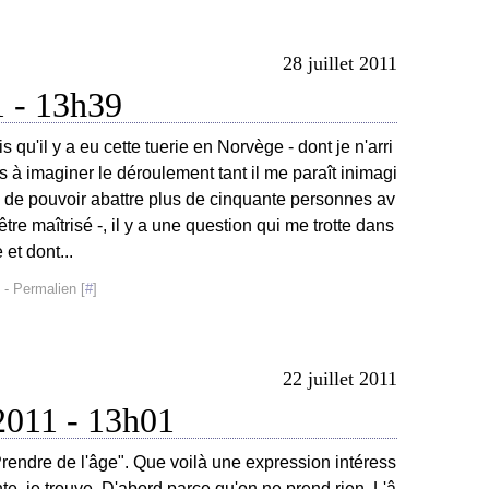
28 juillet 2011
1 - 13h39
 qu'il y a eu cette tuerie en Norvège - dont je n'arri
s à imaginer le déroulement tant il me paraît inimagi
 de pouvoir abattre plus de cinquante personnes av
être maîtrisé -, il y a une question qui me trotte dans
e et dont...
- Permalien [
#
]
22 juillet 2011
 2011 - 13h01
rendre de l'âge". Que voilà une expression intéress
te, je trouve. D'abord parce qu'on ne prend rien. L'â