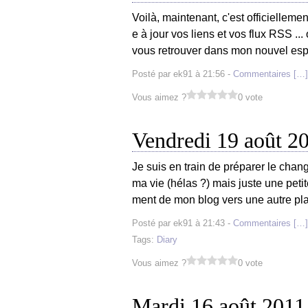
Voilà, maintenant, c'est officielle
e à jour vos liens et vos flux RSS ... 
vous retrouver dans mon nouvel espac
Posté par ek91 à 21:56 -
Commentaires [
…
]
Vous aimez ?
0 vote
Vendredi 19 août 2
Je suis en train de préparer le ch
ma vie (hélas ?) mais juste une petit
ment de mon blog vers une autre plat
Posté par ek91 à 21:43 -
Commentaires [
…
]
Tags:
Diary
Vous aimez ?
0 vote
Mardi 16 août 2011