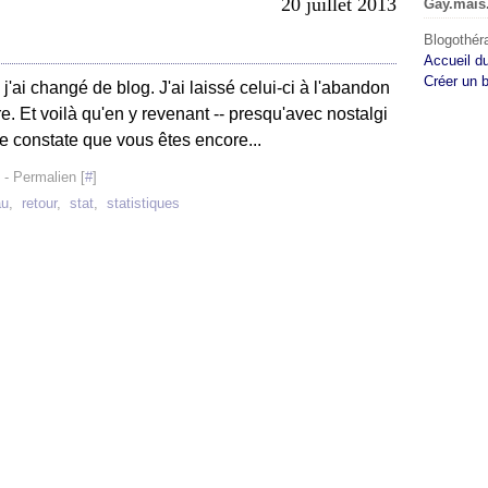
20 juillet 2013
Gay.mais
Blogothéra
Accueil d
Créer un 
'ai changé de blog. J'ai laissé celui-ci à l'abandon
tre. Et voilà qu'en y revenant -- presqu'avec nostalgi
 je constate que vous êtes encore...
- Permalien [
#
]
au
,
retour
,
stat
,
statistiques