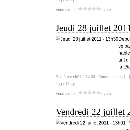
Vous aimez ?
0 vote
Jeudi 28 juillet 201
Depuis
ve pa
nable
ant d'
la têt
Posté par ek91 à 14:00 -
Commentaires [
…
]
Tags:
Diary
Vous aimez ?
0 vote
Vendredi 22 juillet
"P
an