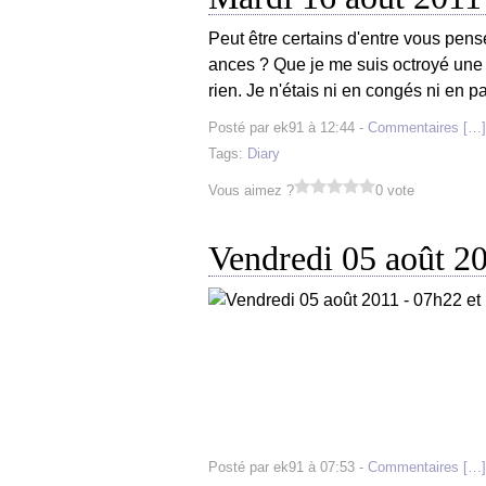
Peut être certains d'entre vous pense
ances ? Que je me suis octroyé une 
rien. Je n'étais ni en congés ni en p
Posté par ek91 à 12:44 -
Commentaires [
…
]
Tags:
Diary
Vous aimez ?
0 vote
Vendredi 05 août 2
Posté par ek91 à 07:53 -
Commentaires [
…
]