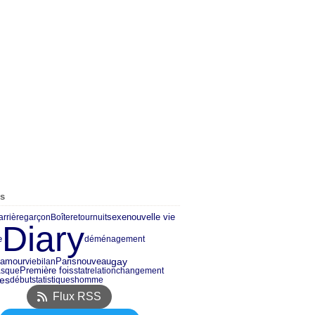
es
sexe
nouvelle vie
arrière
garçon
Boîte
retour
nuit
Diary
e
déménagement
amour
Paris
nouveau
gay
vie
bilan
Première fois
asque
stat
relation
changement
es
début
statistiques
homme
Flux RSS