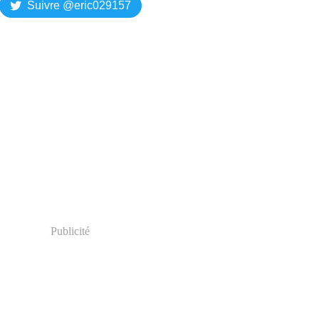
Suivre @eric029157
Publicité