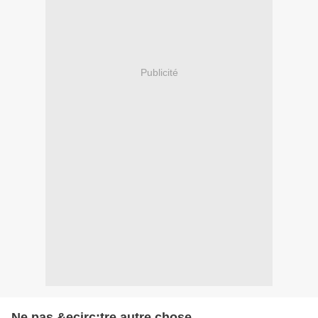
Publicité
Ne pas &ecirc;tre autre chose