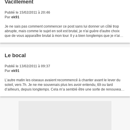
Vacillement
Publié le 15/02/2011 à 20:46
Par
ek91
Je ne sais pas comment commencer ce post sans lui donner un côté trop
abrupte, mais comme le sujet en soit est brutal, je n'ai guère d'autre choix
que de vous apparaître brutal à mon tour. Il y a bien longtemps que je n'ai
pas pensé au suicide. Rassurez...
Le bocal
Publié le 13/02/2011 à 09:37
Par
ek91
L’autre matin les oiseaux avaient recommencé à chanter avant le lever du
soleil, vers 7h. Je ne me souvenais plus les avoir entendu, tôt ou tard
d’ailleurs, depuis longtemps. Cela m’a semblé être une sorte de renouveau,
de renaissance d’un printemps déjà...