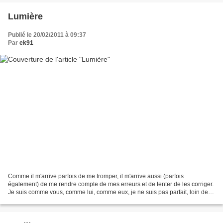
Lumière
Publié le 20/02/2011 à 09:37
Par
ek91
Comme il m'arrive parfois de me tromper, il m'arrive aussi (parfois
également) de me rendre compte de mes erreurs et de tenter de les corriger.
Je suis comme vous, comme lui, comme eux, je ne suis pas parfait, loin de là
! Alors je tâtonne, je réessaye,...