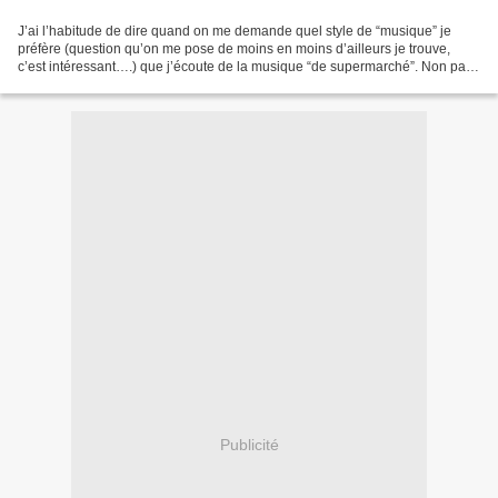
J’ai l’habitude de dire quand on me demande quel style de “musique” je
préfère (question qu’on me pose de moins en moins d’ailleurs je trouve,
c’est intéressant….) que j’écoute de la musique “de supermarché”. Non pas
de la musique qu’on achète en supermarché,...
Publicité