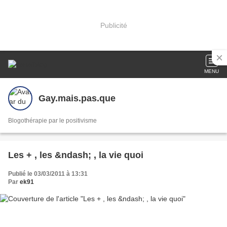
Publicité
MENU
Gay.mais.pas.que
Blogothérapie par le positivisme
Les + , les &ndash; , la vie quoi
Publié le 03/03/2011 à 13:31
Par
ek91