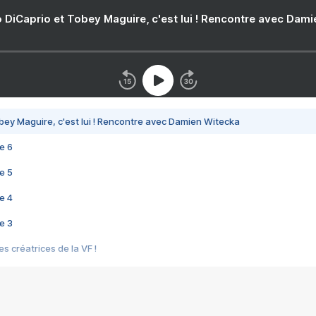
 DiCaprio et Tobey Maguire, c'est lui ! Rencontre avec Dam
bey Maguire, c'est lui ! Rencontre avec Damien Witecka
e 6
e 5
e 4
e 3
s créatrices de la VF !
e 2
e 1