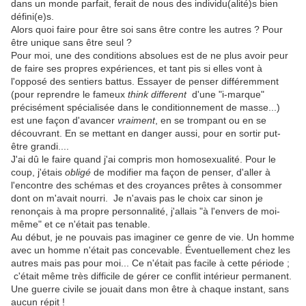
dans un monde parfait, ferait de nous des individu(alité)s bien
défini(e)s.
Alors quoi faire pour être soi sans être contre les autres ? Pour
être unique sans être seul ?
Pour moi, une des conditions absolues est de ne plus avoir peur
de faire ses propres expériences, et tant pis si elles vont à
l'opposé des sentiers battus. Essayer de penser différemment
(pour reprendre le fameux
think different
d'une "i-marque"
précisément spécialisée dans le conditionnement de masse...)
est une façon d'avancer
vraiment
, en se trompant ou en se
découvrant. En se mettant en danger aussi, pour en sortir put-
être grandi....
J'ai dû le faire quand j'ai compris mon homosexualité. Pour le
coup, j'étais
obligé
de modifier ma façon de penser, d'aller à
l'encontre des schémas et des croyances prêtes à consommer
dont on m'avait nourri. Je n'avais pas le choix car sinon je
renonçais à ma propre personnalité, j'allais "à l'envers de moi-
même" et ce n'était pas tenable.
Au début, je ne pouvais pas imaginer ce genre de vie. Un homme
avec un homme n'était pas concevable. Éventuellement chez les
autres mais pas pour moi... Ce n'était pas facile à cette période ;
c'était même très difficile de gérer ce conflit intérieur permanent.
Une guerre civile se jouait dans mon être à chaque instant, sans
aucun répit !