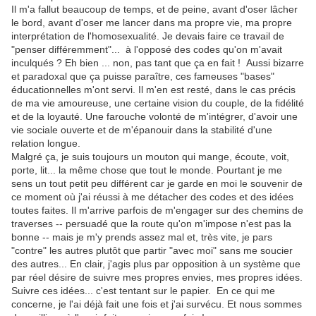
Il m'a fallut beaucoup de temps, et de peine, avant d'oser lâcher
le bord, avant d'oser me lancer dans ma propre vie, ma propre
interprétation de l'homosexualité. Je devais faire ce travail de
"penser différemment"... à l'opposé des codes qu'on m'avait
inculqués ? Eh bien ... non, pas tant que ça en fait ! Aussi bizarre
et paradoxal que ça puisse paraître, ces fameuses "bases"
éducationnelles m'ont servi. Il m'en est resté, dans le cas précis
de ma vie amoureuse, une certaine vision du couple, de la fidélité
et de la loyauté. Une farouche volonté de m'intégrer, d'avoir une
vie sociale ouverte et de m'épanouir dans la stabilité d'une
relation longue.
Malgré ça, je suis toujours un mouton qui mange, écoute, voit,
porte, lit... la même chose que tout le monde. Pourtant je me
sens un tout petit peu différent car je garde en moi le souvenir de
ce moment où j'ai réussi à me détacher des codes et des idées
toutes faites. Il m'arrive parfois de m'engager sur des chemins de
traverses -- persuadé que la route qu'on m'impose n'est pas la
bonne -- mais je m'y prends assez mal et, très vite, je pars
"contre" les autres plutôt que partir "avec moi" sans me soucier
des autres... En clair, j'agis plus par opposition à un système que
par réel désire de suivre mes propres envies, mes propres idées.
Suivre ces idées... c'est tentant sur le papier. En ce qui me
concerne, je l'ai déjà fait une fois et j'ai survécu. Et nous sommes