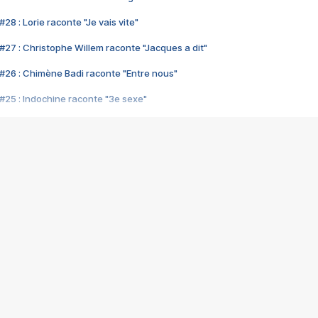
28 : Lorie raconte "Je vais vite"
#27 : Christophe Willem raconte "Jacques a dit"
#26 : Chimène Badi raconte "Entre nous"
#25 : Indochine raconte "3e sexe"
#24 : Zaho raconte "C'est chelou"
#23 : Patrick Bruel raconte "Au café des délices"
#22 : Kyo raconte "Le chemin"
#21 : Nolwenn Leroy raconte "Cassé"
#20 : Patrick Hernandez raconte "Born to be alive"
#19 : Lorie raconte "Près de moi"
#18 : Michael Jones raconte "A nos actes manqués" (avec Jean-Jacque
#17 : Khaled raconte "Aïcha"