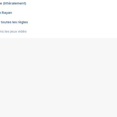
e (littéralement)
im Rayan
 toutes les règles
s les jeux vidéo
us choquant de Rockstar ? - Le scandale BULLY
e plus moche de Steam
du RÊVE tourne au CAUCHEMAR
pendant 8 heures
it… à tort
umiliés par un jeu vidéo
ire - Final Fantasy 8
ti un empire - Age of Empires
story DOFUS