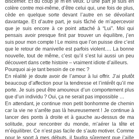
discerner. Et du coup je m’en veux. D’une part je suis en
colère contre moi-même, d’être celui qui, une fois de plus,
cède en quelque sorte devant l’autre en se dévoilant
davantage. Et d’autre part, je suis fâché de m’apercevoir
que je suis encore à ce point attaché à “Lui”. Moi qui
pensais avoir presque finit par trouver un équilibre, j’en
suis pour mon compte ! Le moins que l’on puisse dire c’est
que le retour de manivelle est parfois violent…. La bonne
nouvelle, tout de même, c’est qu’il s’est lui aussi un peu
découvert dans cette histoire – vraiment idiote d’ailleurs.
Pourquoi ai-je tant besoin de ce mec ?
En réalité je doute avoir de l’amour à lui offrir. J’ai plutôt
beaucoup d’affection pour la tendresse et l’intérêt qu’il me
porte. Je suis peut être amoureux d’un comportement plus
que d’un individu ? Oui, ça ne serait pas impossible …
En attendant, je continue mon petit bonhomme de chemin
car la vie ne s’arrête pas là heureusement ! Je continue à
lancer des ponts à droite et à gauche au-dessus de ma
solitude, pour rencontrer du monde, m’aérer la tête et
m’équilibrer. Ce n’est pas facile de s’auto motiver. Comme
pour le sport à mes débuts, il faudra sûrement que j’aille