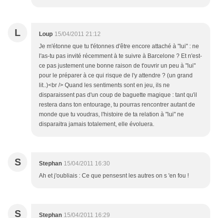
L
Loup
15/04/2011 21:12
Je m'étonne que tu t'étonnes d'être encore attaché à "lui" : ne
l'as-tu pas invité récemment à te suivre à Barcelone ? Et n'est-
ce pas justement une bonne raison de t'ouvrir un peu à "lui"
pour le préparer à ce qui risque de l'y attendre ? (un grand
lit..)<br /> Quand les sentiments sont en jeu, ils ne
disparaissent pas d'un coup de baguette magique : tant qu'il
restera dans ton entourage, tu pourras rencontrer autant de
monde que tu voudras, l'histoire de ta relation à "lui" ne
disparaitra jamais totalement, elle évoluera.
S
Stephan
15/04/2011 16:30
Ah et j'oubliais : Ce que pensesnt les autres on s 'en fou !
S
Stephan
15/04/2011 16:29