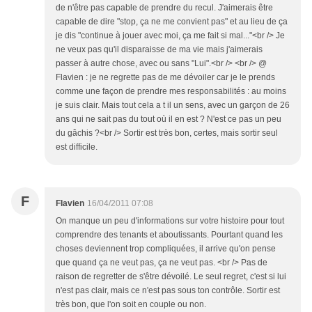
de n'être pas capable de prendre du recul. J'aimerais être
capable de dire "stop, ça ne me convient pas" et au lieu de ça
je dis "continue à jouer avec moi, ça me fait si mal..."<br /> Je
ne veux pas qu'il disparaisse de ma vie mais j'aimerais
passer à autre chose, avec ou sans "Lui".<br /> <br /> @
Flavien : je ne regrette pas de me dévoiler car je le prends
comme une façon de prendre mes responsabilités : au moins
je suis clair. Mais tout cela a t il un sens, avec un garçon de 26
ans qui ne sait pas du tout où il en est ? N'est ce pas un peu
du gâchis ?<br /> Sortir est très bon, certes, mais sortir seul
est difficile.
F
Flavien
16/04/2011 07:08
On manque un peu d'informations sur votre histoire pour tout
comprendre des tenants et aboutissants. Pourtant quand les
choses deviennent trop compliquées, il arrive qu'on pense
que quand ça ne veut pas, ça ne veut pas. <br /> Pas de
raison de regretter de s'être dévoilé. Le seul regret, c'est si lui
n'est pas clair, mais ce n'est pas sous ton contrôle. Sortir est
très bon, que l'on soit en couple ou non.