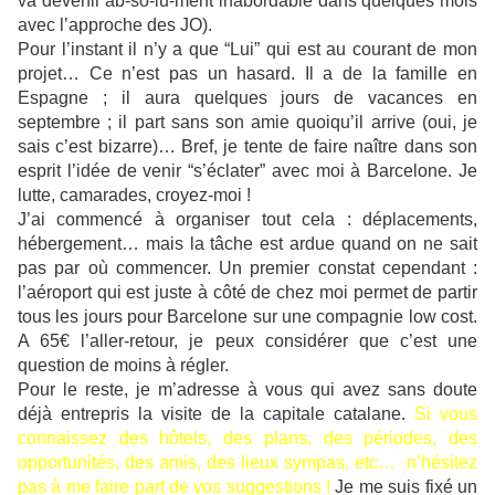
va devenir ab-so-lu-ment inabordable dans quelques mois
avec l’approche des JO).
Pour l’instant il n’y a que “Lui” qui est au courant de mon
projet… Ce n’est pas un hasard. Il a de la famille en
Espagne ; il aura quelques jours de vacances en
septembre ; il part sans son amie quoiqu’il arrive (oui, je
sais c’est bizarre)… Bref, je tente de faire naître dans son
esprit l’idée de venir “s’éclater” avec moi à Barcelone. Je
lutte, camarades, croyez-moi !
J’ai commencé à organiser tout cela : déplacements,
hébergement… mais la tâche est ardue quand on ne sait
pas par où commencer. Un premier constat cependant :
l’aéroport qui est juste à côté de chez moi permet de partir
tous les jours pour Barcelone sur une compagnie low cost.
A 65€ l’aller-retour, je peux considérer que c’est une
question de moins à régler.
Pour le reste, je m’adresse à vous qui avez sans doute
déjà entrepris la visite de la capitale catalane.
Si vous
connaissez des hôtels, des plans, des périodes, des
opportunités, des amis, des lieux sympas, etc… n’hésitez
pas à me faire part de vos suggestions !
Je me suis fixé un