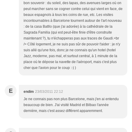
bon souvenir : du soleil, des tapas, des avenues larges où on
peut marcher sans se cogner contre celui qui vient en face, de
beaux espagnols à tous les coins de rue, etc. Les visites
incontournables à Barcelone tournent autour de l'art nouveau
: de la casa Batllo (que j'ai adorée) à la cathédrale de la
Sagrada Familia (qui est peut-être finie d'être construite
maintenant ?), tu n'échapperas pas aux traces de Gaudi.<br
/> Côté logement, je ne suis pas sûr de pouvoir t'aider : je n'y
suis allé qu'une fois, donc je ne connais qu'un hotel (hotel
Jazz, moderne, pas mal, et surtout central, à 1 minute de la
place où te dépose la navette de l'aéroport, mais c'est plus
cher que l'avion pour le coup :-) )
E
endim
23/03/2011 22:12
Je ne connais pas non plus Barcelone, mais j'en ai entendu
beaucoup de bien. J'ai visité Madrid et Bilbao l'année
dernière, mais c'est assez différent apparemment.