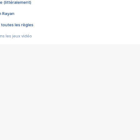
e (littéralement)
im Rayan
 toutes les règles
s les jeux vidéo
us choquant de Rockstar ? - Le scandale BULLY
e plus moche de Steam
du RÊVE tourne au CAUCHEMAR
pendant 8 heures
it… à tort
umiliés par un jeu vidéo
ire - Final Fantasy 8
ti un empire - Age of Empires
story DOFUS