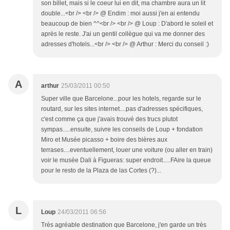
son billet, mais si le coeur lui en dit, ma chambre aura un lit
double...<br /> <br /> @ Endim : moi aussi j'en ai entendu
beaucoup de bien ^^<br /> <br /> @ Loup : D'abord le soleil et
après le reste. J'ai un gentil collègue qui va me donner des
adresses d'hotels...<br /> <br /> @ Arthur : Merci du conseil :)
A
arthur
25/03/2011 00:50
Super ville que Barcelone...pour les hotels, regarde sur le
routard, sur les sites internet....pas d'adresses spécifiques,
c'est comme ça que j'avais trouvé des trucs plutot
sympas.....ensuite, suivre les conseils de Loup + fondation
Miro et Musée picasso + boire des bières aux
terrases....eventuellement, louer une voiture (ou aller en train)
voir le musée Dali à Figueras: super endroit.....FAire la queue
pour le resto de la Plaza de las Cortes (?)...
L
Loup
24/03/2011 06:56
Très agréable destination que Barcelone, j'en garde un très