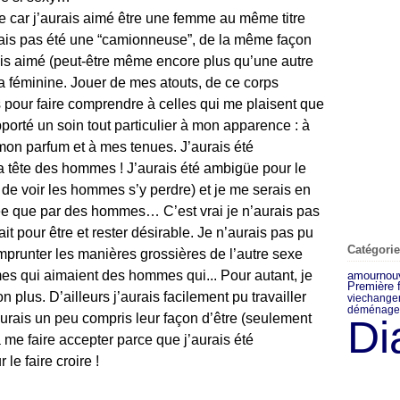
ée car j’aurais aimé être une femme au même titre
rais pas été une “camionneuse”, de la même façon
rais aimé (peut-être même encore plus qu’une autre
tra féminine. Jouer de mes atouts, de ce corps
 pour faire comprendre à celles qui me plaisent que
pporté un soin tout particulier à mon apparence : à
on parfum et à mes tenues. J’aurais été
 la tête des hommes ! J’aurais été ambigüe pour le
et de voir les hommes s’y perdre) et je me serais en
e que par des hommes… C’est vrai je n’aurais pas
ait pour être et rester désirable. Je n’aurais pas pu
Catégori
mprunter les manières grossières de l’autre sexe
es qui aimaient des hommes qui... Pour autant, je
amour
nou
Première 
plus. D’ailleurs j’aurais facilement pu travailler
vie
change
déménage
urais un peu compris leur façon d’être (seulement
Di
 me faire accepter parce que j’aurais été
le faire croire !