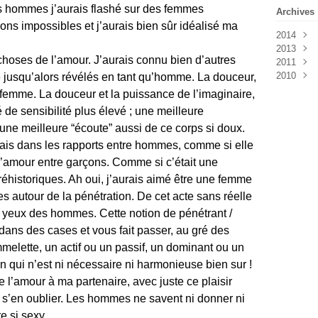
s hommes j’aurais flashé sur des femmes
Archives
ions impossibles et j’aurais bien sûr idéalisé ma
2014
2013
Mai
(1
 choses de l’amour. J’aurais connu bien d’autres
2011
Avril
Octob
(4
2010
Septe
Août
(
é jusqu’alors révélés en tant qu’homme. La douceur,
Juillet
Juillet
Décem
e femme. La douceur et la puissance de l’imaginaire,
Juin
Novem
(2
 de sensibilité plus élevé ; une meilleure
Mai
Octob
(1
une meilleure “écoute” aussi de ce corps si doux.
Avril
Septe
(1
Mars
Août
(
(
 hais dans les rapports entre hommes, comme si elle
Févrie
Juillet
 l’amour entre garçons. Comme si c’était une
Janvie
Juin
(1
réhistoriques. Ah oui, j’aurais aimé être une femme
es autour de la pénétration. De cet acte sans réelle
x yeux des hommes. Cette notion de pénétrant /
dans des cases et vous fait passer, au gré des
melette, un actif ou un passif, un dominant ou un
 qui n’est ni nécessaire ni harmonieuse bien sur !
re l’amour à ma partenaire, avec juste ce plaisir
 s’en oublier. Les hommes ne savent ni donner ni
tre si sexy…