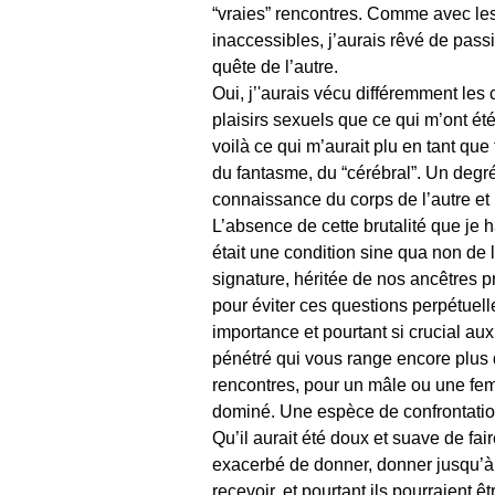
“vraies” rencontres. Comme avec le
inaccessibles, j’aurais rêvé de pass
quête de l’autre.
Oui, j’'aurais vécu différemment les
plaisirs sexuels que ce qui m’ont ét
voilà ce qui m’aurait plu en tant qu
du fantasme, du “cérébral”. Un degré
connaissance du corps de l’autre et 
L’absence de cette brutalité que je
était une condition sine qua non de
signature, héritée de nos ancêtres p
pour éviter ces questions perpétuell
importance et pourtant si crucial au
pénétré qui vous range encore plus 
rencontres, pour un mâle ou une fem
dominé. Une espèce de confrontation
Qu’il aurait été doux et suave de fai
exacerbé de donner, donner jusqu’à
recevoir, et pourtant ils pourraient ê