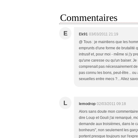
Commentaires
E
Ek91
03/03/2011 21:19
@ Tous : je maintiens que les hom
emprunts d'une forme de brutalité qu
intrusif et, pour moi - même si j'y p
qu'une caresse ou qu'un baiser. Je
comprenait pas nécessairement de pé
pas connu les bons, peut-être... ou a
sexuelles entre mecs ?... Allez savoi
L
lemodrop
02/03/2011 09:18
Alors sans doute mon commentaire ne
dire Loup et Gouli j'ai remarqué, m
demande aux troisièmes, dans le ca
bonheurs", non seulement les garço
portent presque toujours sur l'expre