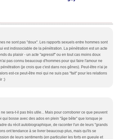
mes ne sont pas "doux". Les rapports sexuels entre hommes sont
i est indissociable de la pénétration. La pénétration est un acte
rends du plaisir - un acte "agressif" ou en tout cas moins doux
 n'ai pas connu beaucoup d'hommes pour qui faire l'amour ne
nétration (je crois que c'est dans nos gênes). Peut-être n'ai je
lors est-ce peut-être moi qui ne suis pas "fait" pour les relations
r :)
 sera-t-il pas très utile... Mais pour corroborer ce que peuvent
oi qui bosse avec des ados en plein "âge bête" que lorsque je
dre du récit autobiographique, de raconter l'un de leurs "grands
ns ont tendance à se livrer beaucoup plus, mais qu'ils se
ssion de leurs sentiments (en particulier les forts en gueule et