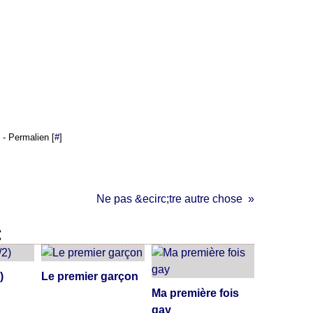
- Permalien [
#
]
Ne pas &ecirc;tre autre chose
:
)
Le premier garçon
Ma première fois
gay