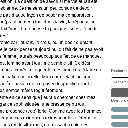
uestion. La question de savoir si ma vie aurait été
lesbienne.
Je me sens un peu confus de devoir
uve pas d’autre façon de poser ma comparaison.
 (pratiquement) tout dans la vie, la réponse ne
 à fait “non”. La réponse la plus précise est '’oui de
res”.
ente car j’aurais, je crois, eu un désir d’enfant
 je peux penser aujourd’hui du fait de ne pas avoir
ue femme j’aurais beaucoup souffert de ce manque.
est femme avant tout, me semble-t-il. Ce désir
t-être amenée à fréquenter des hommes, à faire un
Recherch
mination artificielle. Mon corps étant fait pour
manière besoin de me poser de question sur la
e les homos mâles régulièrement.
érente en ce sens que j’aurais chercher chez mes
Derniers
égance sophistiquée, une prestance ou tout
ne présence (trop) forte. Comme avec les hommes,
ger par mes exigences extravagantes d’éternelle
eptions en désillusions, en passant à côté des