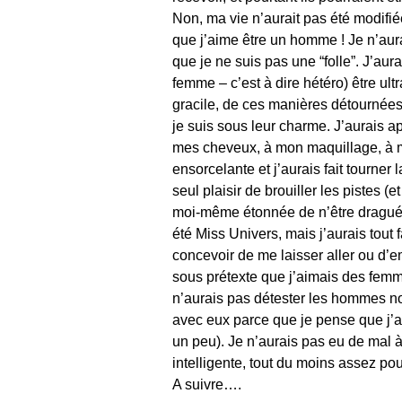
Non, ma vie n’aurait pas été modifi
que j’aime être un homme ! Je n’au
que je ne suis pas une “folle”. J’au
femme – c’est à dire hétéro) être ul
gracile, de ces manières détournées
je suis sous leur charme. J’aurais a
mes cheveux, à mon maquillage, à m
ensorcelante et j’aurais fait tourner
seul plaisir de brouiller les pistes (
moi-même étonnée de n’être dragué
été Miss Univers, mais j’aurais tout f
concevoir de me laisser aller ou d’e
sous prétexte que j’aimais des femm
n’aurais pas détester les hommes non 
avec eux parce que je pense que j’a
un peu). Je n’aurais pas eu de mal à
intelligente, tout du moins assez pour 
A suivre….