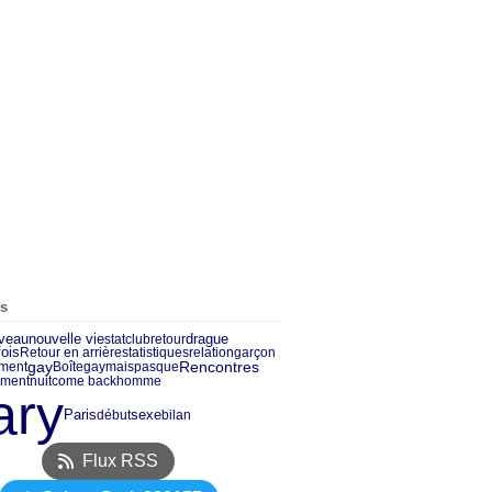
es
veau
nouvelle vie
drague
stat
club
retour
fois
Retour en arrière
statistiques
relation
garçon
gay
Rencontres
ment
Boîte
gaymaispasque
ment
nuit
come back
homme
ary
Paris
sexe
début
bilan
Flux RSS