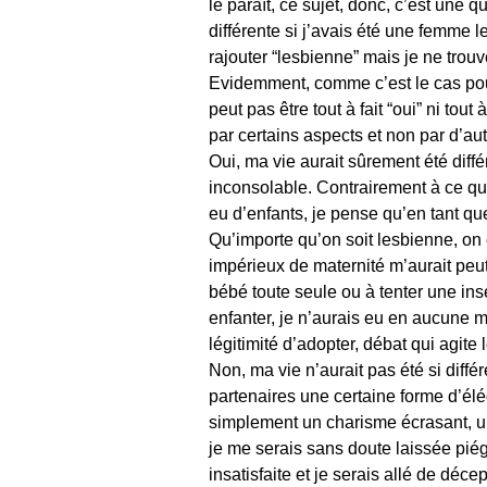
le paraît, ce sujet, donc, c’est une q
différente si j’avais été une femme 
rajouter “lesbienne” mais je ne tro
Evidemment, comme c’est le cas pour
peut pas être tout à fait “oui” ni tout
par certains aspects et non par d’aut
Oui, ma vie aurait sûrement été différ
inconsolable. Contrairement à ce que
eu d’enfants, je pense qu’en tant q
Qu’importe qu’on soit lesbienne, on 
impérieux de maternité m’aurait peu
bébé toute seule ou à tenter une insé
enfanter, je n’aurais eu en aucune 
légitimité d’adopter, débat qui agit
Non, ma vie n’aurait pas été si diff
partenaires une certaine forme d’él
simplement un charisme écrasant, u
je me serais sans doute laissée pié
insatisfaite et je serais allé de déc