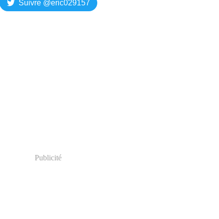
Suivre @eric029157
Publicité