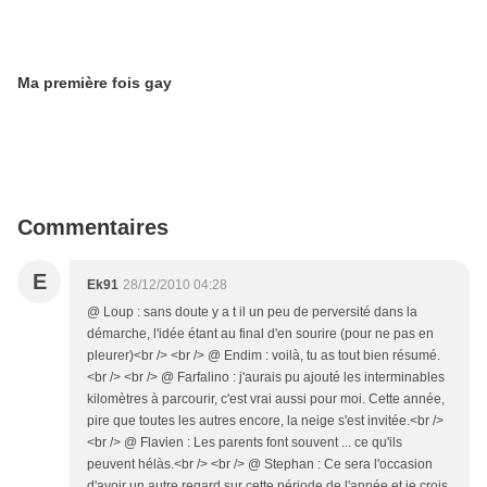
Ma première fois gay
Commentaires
E
Ek91
28/12/2010 04:28
@ Loup : sans doute y a t il un peu de perversité dans la
démarche, l'idée étant au final d'en sourire (pour ne pas en
pleurer)<br /> <br /> @ Endim : voilà, tu as tout bien résumé.
<br /> <br /> @ Farfalino : j'aurais pu ajouté les interminables
kilomètres à parcourir, c'est vrai aussi pour moi. Cette année,
pire que toutes les autres encore, la neige s'est invitée.<br />
<br /> @ Flavien : Les parents font souvent ... ce qu'ils
peuvent hélàs.<br /> <br /> @ Stephan : Ce sera l'occasion
d'avoir un autre regard sur cette période de l'année et je crois