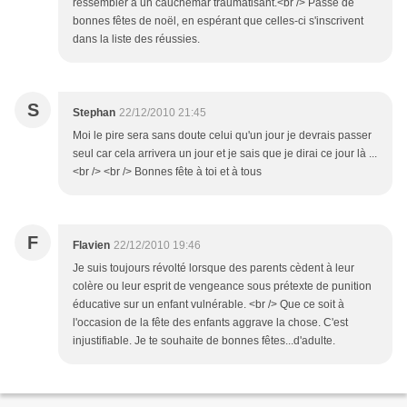
ressembler à un cauchemar traumatisant.<br /> Passe de
bonnes fêtes de noël, en espérant que celles-ci s'inscrivent
dans la liste des réussies.
S
Stephan
22/12/2010 21:45
Moi le pire sera sans doute celui qu'un jour je devrais passer
seul car cela arrivera un jour et je sais que je dirai ce jour là ...
<br /> <br /> Bonnes fête à toi et à tous
F
Flavien
22/12/2010 19:46
Je suis toujours révolté lorsque des parents cèdent à leur
colère ou leur esprit de vengeance sous prétexte de punition
éducative sur un enfant vulnérable. <br /> Que ce soit à
l'occasion de la fête des enfants aggrave la chose. C'est
injustifiable. Je te souhaite de bonnes fêtes...d'adulte.