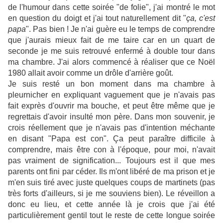
de l'humour dans cette soirée "de folie", j'ai montré le mot
en question du doigt et j'ai tout naturellement dit "
ça, c'est
papa
". Pas bien ! Je n'ai guère eu le temps de comprendre
que j'aurais mieux fait de me taire car en un quart de
seconde je me suis retrouvé enfermé à double tour dans
ma chambre. J'ai alors commencé à réaliser que ce Noël
1980 allait avoir comme un drôle d'arrière goût.
Je suis resté un bon moment dans ma chambre à
pleurnicher en expliquant vaguement que je n'avais pas
fait exprès d'ouvrir ma bouche, et peut être même que je
regrettais d'avoir insulté mon père. Dans mon souvenir, je
crois réellement que je n'avais pas d'intention méchante
en disant "Papa est con". Ça peut paraître difficile à
comprendre, mais être con à l'époque, pour moi, n'avait
pas vraiment de signification... Toujours est il que mes
parents ont fini par céder. Ils m'ont libéré de ma prison et je
m'en suis tiré avec juste quelques coups de martinets (pas
très forts d'ailleurs, si je me souviens bien). Le réveillon a
donc eu lieu, et cette année là je crois que j'ai été
particulièrement gentil tout le reste de cette longue soirée