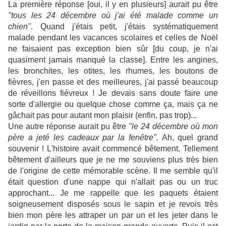
La première réponse [oui, il y en plusieurs] aurait pu être
"tous les 24 décembre où j'ai été malade comme un
chien"
. Quand j'étais petit, j'étais systématiquement
malade pendant les vacances scolaires et celles de Noël
ne faisaient pas exception bien sûr [du coup, je n'ai
quasiment jamais manqué la classe]. Entre les angines,
les bronchites, les otites, les rhumes, les boutons de
fièvres, j'en passe et des meilleures, j'ai passé beaucoup
de réveillons fiévreux ! Je devais sans doute faire une
sorte d'allergie ou quelque chose comme ça, mais ça ne
gâchait pas pour autant mon plaisir (enfin, pas trop)...
Une autre réponse aurait pu être
"le 24 décembre où mon
père a jeté les cadeaux par la fenêtre".
Ah, quel grand
souvenir ! L'histoire avait commencé bêtement. Tellement
bêtement d'ailleurs que je ne me souviens plus très bien
de l'origine de cette mémorable scène. Il me semble qu'il
était question d'une nappe qui n'allait pas ou un truc
approchant... Je me rappelle que les paquets étaient
soigneusement disposés sous le sapin et je revois très
bien mon père les attraper un par un et les jeter dans le