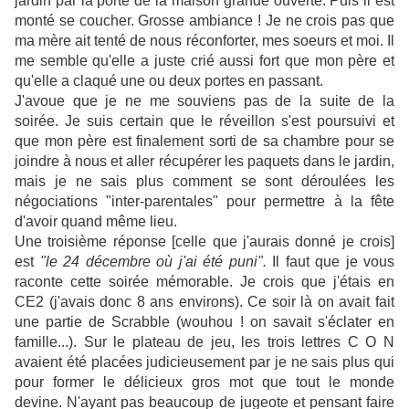
jardin par la porte de la maison grande ouverte. Puis il est
monté se coucher. Grosse ambiance ! Je ne crois pas que
ma mère ait tenté de nous réconforter, mes soeurs et moi. Il
me semble qu'elle a juste crié aussi fort que mon père et
qu'elle a claqué une ou deux portes en passant.
J'avoue que je ne me souviens pas de la suite de la
soirée. Je suis certain que le réveillon s'est poursuivi et
que mon père est finalement sorti de sa chambre pour se
joindre à nous et aller récupérer les paquets dans le jardin,
mais je ne sais plus comment se sont déroulées les
négociations "inter-parentales" pour permettre à la fête
d'avoir quand même lieu.
Une troisième réponse [celle que j'aurais donné je crois]
est
"le 24 décembre où j'ai été puni".
Il faut que je vous
raconte cette soirée mémorable. Je crois que j'étais en
CE2 (j'avais donc 8 ans environs). Ce soir là on avait fait
une partie de Scrabble (wouhou ! on savait s'éclater en
famille...). Sur le plateau de jeu, les trois lettres C O N
avaient été placées judicieusement par je ne sais plus qui
pour former le délicieux gros mot que tout le monde
devine. N'ayant pas beaucoup de jugeote et pensant faire