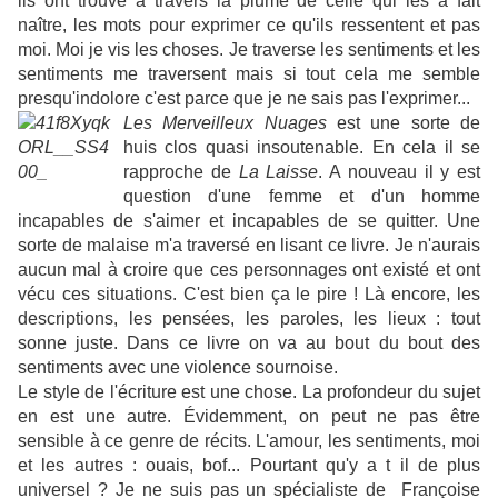
ils ont trouvé à travers la plume de celle qui les a fait
naître, les mots pour exprimer ce qu'ils ressentent et pas
moi. Moi je vis les choses. Je traverse les sentiments et les
sentiments me traversent mais si tout cela me semble
presqu'indolore c'est parce que je ne sais pas l'exprimer...
Les Merveilleux Nuages
est une sorte de
huis clos quasi insoutenable. En cela il se
rapproche de
La Laisse
. A nouveau il y est
question d'une femme et d'un homme
incapables de s'aimer et incapables de se quitter. Une
sorte de malaise m'a traversé en lisant ce livre. Je n'aurais
aucun mal à croire que ces personnages ont existé et ont
vécu ces situations. C'est bien ça le pire ! Là encore, les
descriptions, les pensées, les paroles, les lieux : tout
sonne juste. Dans ce livre on va au bout du bout des
sentiments avec une violence sournoise.
Le style de l'écriture est une chose. La profondeur du sujet
en est une autre. Évidemment, on peut ne pas être
sensible à ce genre de récits. L'amour, les sentiments, moi
et les autres : ouais, bof... Pourtant qu'y a t il de plus
universel ? Je ne suis pas un spécialiste de Françoise