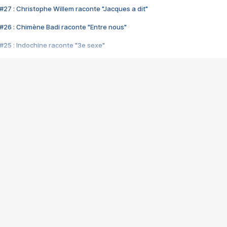
#27 : Christophe Willem raconte "Jacques a dit"
#26 : Chimène Badi raconte "Entre nous"
#25 : Indochine raconte "3e sexe"
#24 : Zaho raconte "C'est chelou"
#23 : Patrick Bruel raconte "Au café des délices"
#22 : Kyo raconte "Le chemin"
#21 : Nolwenn Leroy raconte "Cassé"
#20 : Patrick Hernandez raconte "Born to be alive"
#19 : Lorie raconte "Près de moi"
#18 : Michael Jones raconte "A nos actes manqués" (avec Jean-Jacque
#17 : Khaled raconte "Aïcha"
#16 : Corneille raconte "Parce qu'on vient de loin"