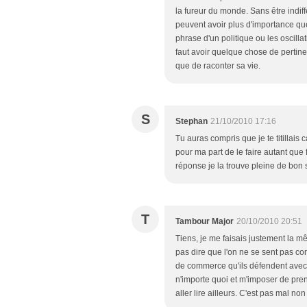
la fureur du monde. Sans être indiff
peuvent avoir plus d'importance qu
phrase d'un politique ou les oscillat
faut avoir quelque chose de pertinent
que de raconter sa vie.
S
Stephan
21/10/2010 17:16
Tu auras compris que je te titillais c
pour ma part de le faire autant que 
réponse je la trouve pleine de bon se
T
Tambour Major
20/10/2010 20:51
Tiens, je me faisais justement la m
pas dire que l'on ne se sent pas conc
de commerce qu'ils défendent avec a
n'importe quoi et m'imposer de pren
aller lire ailleurs. C'est pas mal no