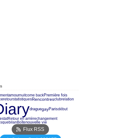
es
amour
Première fois
ment
nuit
come back
xe
Rencontres
retour
statistiques
club
relation
Diary
drague
gay
Paris
début
ie
stat
Retour en arrière
changement
nouvelle vie
asque
bilan
Boîte
Flux RSS