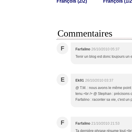
François (2/2)
François (1/2
Commentaires
F
Farfalino
26/10/2010 05:37
Tenir un blog est donc toujours un ex
E
Ek91
26/10/2010 03:37
@ T.M. : nous avons le même point 
tenu.<br /> @ Stephan : précisons que
Farfalino : raconter sa vie, c'est un 
F
Farfalino
21/10/2010 21:53
Ta dernière phrase résume tout.<br /