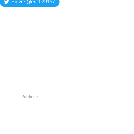
Suivre @eric029157
Publicité