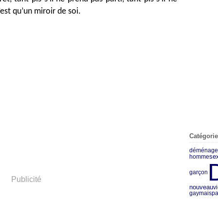
est qu’un miroir de soi.
Catégori
déménage
se
homme
garçon
Publicité
nouveau
v
gaymaisp