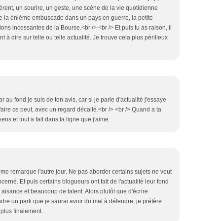
érent, un sourire, un geste, une scène de la vie quotidienne
e la énième embuscade dans un pays en guerre, la petite
ions incessantes de la Bourse.<br /> <br /> Et puis tu as raison, il
 à dire sur telle ou telle actualité. Je trouve cela plus périlleux
ar au fond je suis de ton avis, car si je parle d'actualité j'essaye
faire ce peut, avec un regard décallé.<br /> <br /> Quand a ta
ns et tout a fait dans la ligne que j'aime.
ême remarque l'autre jour. Ne pas aborder certains sujets ne veut
erné. Et puis certains blogueurs ont fait de l'actualité leur fond
isance et beaucoup de talent. Alors plutôt que d'écrire
dre un parti que je saurai avoir du mal à défendre, je préfère
n plus finalement.