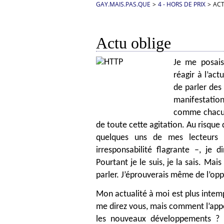
GAY.MAIS.PAS.QUE
>
4 - HORS DE PRIX
>
ACT
Actu oblige
Je me posais
réagir à l’act
de parler des 
manifestatio
comme chacun 
de toute cette agitation. Au risque
quelques uns de mes lecteurs
irresponsabilité flagrante –, je 
Pourtant je le suis, je la sais. Mai
parler. J’éprouverais même de l’opp
Mon actualité à moi est plus intemp
me direz vous, mais comment l’appe
les nouveaux développements ? M