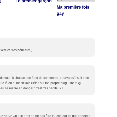
)
Le premier garçon
Ma première fois
gay
ercice très périlleux :)
de vue ; à chacun son fond de commerce, pourvu qu'il soit bien
 là où tu me titillais c'était sur ton propre blog...<br /> @
peu se mettre en danger : c'est très périlleux !
> <br /> On a le droit de ne pas être touché par ce que j'appelle