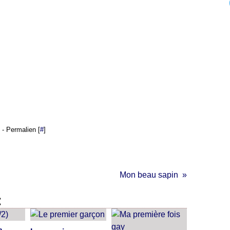
- Permalien [
#
]
Mon beau sapin
: