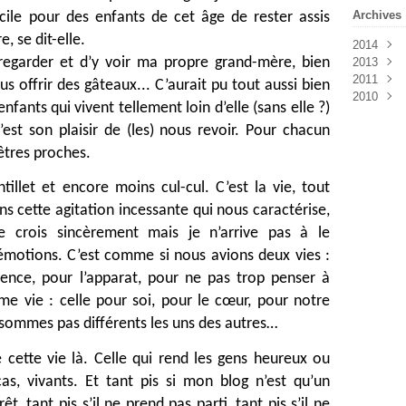
Archives
ficile pour des enfants de cet âge de rester assis
, se dit-elle.
2014
regarder et d’y voir ma propre grand-mère, bien
2013
Mai
(1
2011
Avril
Octob
(4
us offrir des gâteaux... C’aurait pu tout aussi bien
2010
Septe
Août
(
fants qui vivent tellement loin d’elle (sans elle ?)
Juillet
Juillet
Décem
st son plaisir de (les) nous revoir. Pour chacun
Juin
Novem
(2
Mai
Octob
(1
’êtres proches.
Avril
Septe
(1
Mars
Août
(
(
tillet et encore moins cul-cul. C’est la vie, tout
Févrie
Juillet
s cette agitation incessante qui nous caractérise,
Janvie
Juin
(1
le crois sincèrement mais je n’arrive pas à le
émotions. C’est comme si nous avions deux vies :
arence, pour l’apparat, pour ne pas trop penser à
e vie : celle pour soi, pour le cœur, pour notre
ne sommes pas différents les uns des autres…
 cette vie là. Celle qui rend les gens heureux ou
s, vivants. Et tant pis si mon blog n’est qu’un
t, tant pis s’il ne prend pas parti, tant pis s’il ne