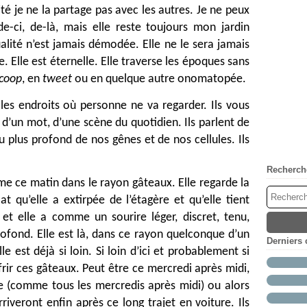
ité je ne la partage pas avec les autres. Je ne peux
de-ci, de-là, mais elle reste toujours mon jardin
alité n’est jamais démodée. Elle ne le sera jamais
e. Elle est éternelle. Elle traverse les époques sans
coop
, en
tweet
ou en quelque autre onomatopée.
s endroits où personne ne va regarder. Ils vous
d’un mot, d’une scène du quotidien. Ils parlent de
 plus profond de nos gênes et de nos cellules. Ils
Recherch
ame ce matin dans le rayon gâteaux. Elle regarde la
t qu’elle a extirpée de l’étagère et qu’elle tient
et elle a comme un sourire léger, discret, tenu,
rofond. Elle est là, dans ce rayon quelconque d’un
Derniers
 est déjà si loin. Si loin d’ici et probablement si
frir ces gâteaux. Peut être ce mercredi après midi,
ite (comme tous les mercredis après midi) ou alors
iveront enfin après ce long trajet en voiture. Ils