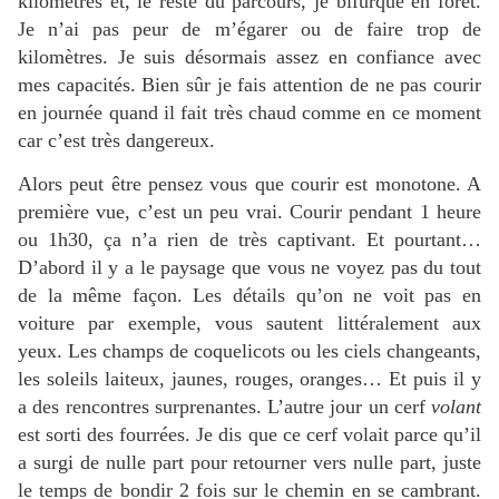
kilomètres et, le reste du parcours, je bifurque en forêt.
Je n’ai pas peur de m’égarer ou de faire trop de
kilomètres. Je suis désormais assez en confiance avec
mes capacités. Bien sûr je fais attention de ne pas courir
en journée quand il fait très chaud comme en ce moment
car c’est très dangereux.
Alors peut être pensez vous que courir est monotone. A
première vue, c’est un peu vrai. Courir pendant 1 heure
ou 1h30, ça n’a rien de très captivant. Et pourtant…
D’abord il y a le paysage que vous ne voyez pas du tout
de la même façon. Les détails qu’on ne voit pas en
voiture par exemple, vous sautent littéralement aux
yeux. Les champs de coquelicots ou les ciels changeants,
les soleils laiteux, jaunes, rouges, oranges… Et puis il y
a des rencontres surprenantes. L’autre jour un cerf
volant
est sorti des fourrées. Je dis que ce cerf volait parce qu’il
a surgi de nulle part pour retourner vers nulle part, juste
le temps de bondir 2 fois sur le chemin en se cambrant.