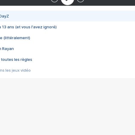
 DayZ
 a 13 ans (et vous l'avez ignoré)
e (littéralement)
im Rayan
 toutes les règles
s les jeux vidéo
us choquant de Rockstar ? - Le scandale BULLY
e plus moche de Steam
du RÊVE tourne au CAUCHEMAR
pendant 8 heures
it… à tort