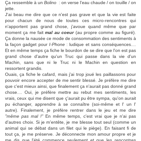
Ça ressemble à un
Bolino
: on verse l'eau chaude / on touille / on
jette.
J'ai beau me dire que ce n'est pas grave et que la vie est faite
pour chacun de nous de toutes ces
micro-rencontres
qui
n'apportent pas grand chose, j'avoue quand même que par
moment ça me fait
mal au coeur
(au propre comme au figuré).
Ça donne la nausée ce mode de consommation des sentiments à
la façon gadget pour
I-Phone
: ludique et sans conséquences....
Et en même temps ça fiche le bourdon de se dire que l'on est pas
grand chose d'autre qu'un Truc qui passe dans la vie d'un
Machin, sans que ni le Truc ni le Machin en question en
ressortent grandis.
Ouais, ça fiche le cafard, mais j'ai trop joué les paillassons pour
pouvoir encore accepter de me sentir blessé. Je préfère me dire
que c'est mieux ainsi, que finalement ça n'aurait pas donné grand
chose.... Oui, je préfère mettre au rebut mes sentiments, les
vrais, ceux qui me disent que ç'aurait pu être sympa, qu'on aurait
pu échanger, apprendre à se connaître (soi-même et l' un l'
autre). Finalement, je préfère rentrer dans le jeu et me dire
"même pas mal !"
En même temps, c'est vrai que je n'ai pas
d'autres choix. Si je m'entête, je me blesse tout seul (comme un
animal qui se débat dans un filet qui le piège). En faisant fi de
tout ça, je me préserve. Je déconnecte mon amour propre et je
me dis que l'été commence seulement et que les rencontres