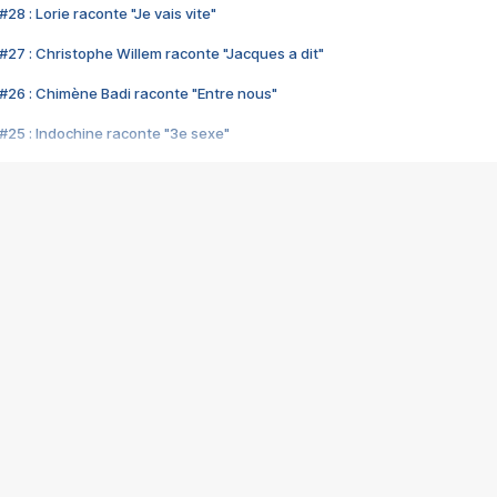
28 : Lorie raconte "Je vais vite"
#27 : Christophe Willem raconte "Jacques a dit"
#26 : Chimène Badi raconte "Entre nous"
#25 : Indochine raconte "3e sexe"
#24 : Zaho raconte "C'est chelou"
#23 : Patrick Bruel raconte "Au café des délices"
#22 : Kyo raconte "Le chemin"
#21 : Nolwenn Leroy raconte "Cassé"
#20 : Patrick Hernandez raconte "Born to be alive"
#19 : Lorie raconte "Près de moi"
#18 : Michael Jones raconte "A nos actes manqués" (avec Jean-Jacque
#17 : Khaled raconte "Aïcha"
#16 : Corneille raconte "Parce qu'on vient de loin"