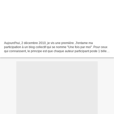
Aujourd'hui, 2 décembre 2010, je vis une première. J'entame ma
participation à un blog collectif qui se nomme "Une fois par moi". Pour ceux
qui connaissent, le principe est que chaque auteur participant poste 1 billet
le jour du mois qu'il a choisi et...