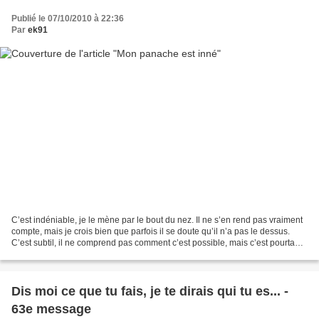
Publié le 07/10/2010 à 22:36
Par
ek91
C’est indéniable, je le mène par le bout du nez. Il ne s’en rend pas vraiment
compte, mais je crois bien que parfois il se doute qu’il n’a pas le dessus.
C’est subtil, il ne comprend pas comment c’est possible, mais c’est pourtant
la vérité : je décide...
Dis moi ce que tu fais, je te dirais qui tu es... -
63e message