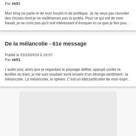
Par
ek91
Mon blog ne parle ni de mon boulot ni de politique. Je ne veux pas raconter
des choses dont je ne maîtriserais pas la portée. Pour ce qui est de mon
travail, je ne crois pas qu’il soit intéressant d’évoquer ici ce que je fais pour
gagner ma vie ni comment...
De la mélancolie - 61e message
Publié le 03/10/2010 à 10:57
Par
ek91
L’autre jour, alors que je regardais le paysage défiler, appuyé contre la
fenêtre du train, je me suis soudain senti envahi d’un étrange sentiment : la
mélancolie. La mélancolie, le spleen. C’est un état particulier de mon esprit,
un peu flou, dans lequel...