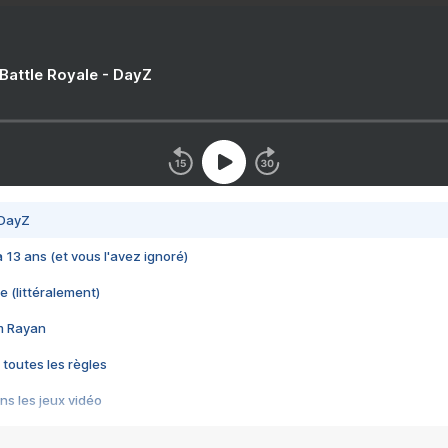
 Battle Royale - DayZ
 DayZ
 a 13 ans (et vous l'avez ignoré)
e (littéralement)
im Rayan
 toutes les règles
s les jeux vidéo
us choquant de Rockstar ? - Le scandale BULLY